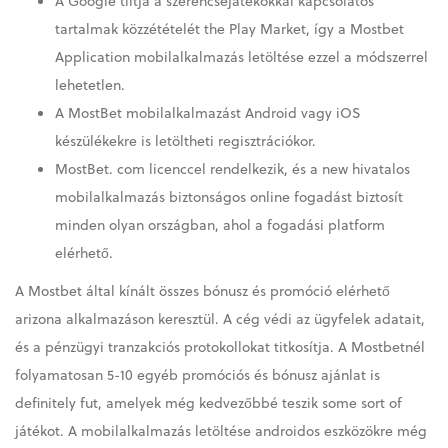
A Google tiltja a szerencsejátékokkal kapcsolatos
tartalmak közzétételét the Play Market, így a Mostbet
Application mobilalkalmazás letöltése ezzel a módszerrel
lehetetlen.
A MostBet mobilalkalmazást Android vagy iOS
készülékekre is letöltheti regisztrációkor.
MostBet. com licenccel rendelkezik, és a new hivatalos
mobilalkalmazás biztonságos online fogadást biztosít
minden olyan országban, ahol a fogadási platform
elérhető.
A Mostbet által kínált összes bónusz és promóció elérhető
arizona alkalmazáson keresztül. A cég védi az ügyfelek adatait,
és a pénzügyi tranzakciós protokollokat titkosítja. A Mostbetnél
folyamatosan 5-10 egyéb promóciós és bónusz ajánlat is
definitely fut, amelyek még kedvezőbbé teszik some sort of
játékot. A mobilalkalmazás letöltése androidos eszközökre még