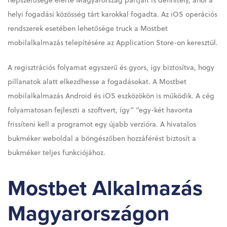
helyi fogadási közösség tárt karokkal fogadta. Az iOS operációs
rendszerek esetében lehetősége truck a Mostbet
mobilalkalmazás telepítésére az Application Store-on keresztül.
A regisztrációs folyamat egyszerű és gyors, így biztosítva, hogy
pillanatok alatt elkezdhesse a fogadásokat. A Mostbet
mobilalkalmazás Android és iOS eszközökön is működik. A cég
folyamatosan fejleszti a szoftvert, így” “egy-két havonta
frissíteni kell a programot egy újabb verzióra. A hivatalos
bukméker weboldal a böngészőben hozzáférést biztosít a
bukméker teljes funkciójához.
Mostbet Alkalmazás
Magyarországon