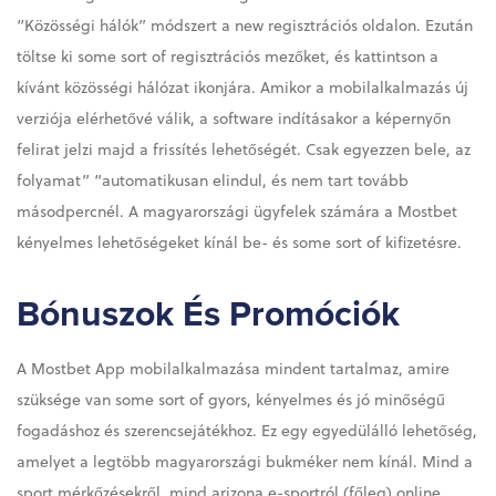
“Közösségi hálók” módszert a new regisztrációs oldalon. Ezután
töltse ki some sort of regisztrációs mezőket, és kattintson a
kívánt közösségi hálózat ikonjára. Amikor a mobilalkalmazás új
verziója elérhetővé válik, a software indításakor a képernyőn
felirat jelzi majd a frissítés lehetőségét. Csak egyezzen bele, az
folyamat” “automatikusan elindul, és nem tart tovább
másodpercnél. A magyarországi ügyfelek számára a Mostbet
kényelmes lehetőségeket kínál be- és some sort of kifizetésre.
Bónuszok És Promóciók
A Mostbet App mobilalkalmazása mindent tartalmaz, amire
szüksége van some sort of gyors, kényelmes és jó minőségű
fogadáshoz és szerencsejátékhoz. Ez egy egyedülálló lehetőség,
amelyet a legtöbb magyarországi bukméker nem kínál. Mind a
sport mérkőzésekről, mind arizona e-sportról (főleg) online