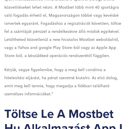
közvetítéseket lehet nézni. A Mostbet több mint 40 sportágra
való fogadás érhető el, Magyarországon többé vagy kevésbé
ismertek egyaránt. Fogadáshoz a regisztrációt követően, töltse
fel a számláját pénzzel a rendelkezésre álló módok egyikével.
Letöltheted közvetlenül a new hivatalos Mostbet weboldalról,
vagy a Yahoo and google Play Store-ból vagy az Apple App
Store-ból, a készüléked operációs rendszerétől függően.
Kérjük, vegye figyelembe, hogy a meg kell csinálnia a
hitelesítési eljárást, ha pénzt szeretné kiutalni. Az első dolog,
amit meg kell tennie, hogy megadja a fiókban található
személyes információkat.”
Töltse Le A Mostbet
Hu Alkalmazást App I