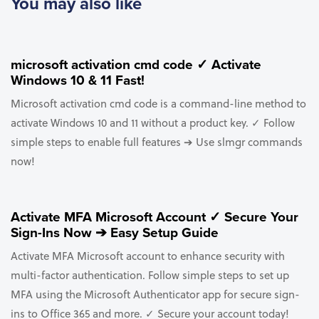
You may also like
e
l
e
1 año ago
Artículos
microsoft activation cmd code ✓ Activate
Windows 10 & 11 Fast!
Microsoft activation cmd code is a command-line method to
activate Windows 10 and 11 without a product key. ✓ Follow
simple steps to enable full features ➔ Use slmgr commands
now!
1 año ago
Artículos
Activate MFA Microsoft Account ✓ Secure Your
Sign-Ins Now ➔ Easy Setup Guide
Activate MFA Microsoft account to enhance security with
multi-factor authentication. Follow simple steps to set up
MFA using the Microsoft Authenticator app for secure sign-
ins to Office 365 and more. ✓ Secure your account today!