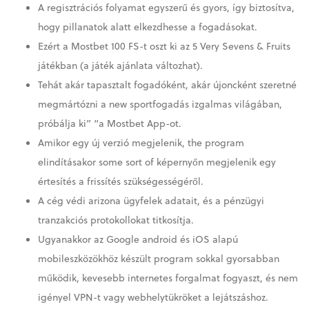
A regisztrációs folyamat egyszerű és gyors, így biztosítva,
hogy pillanatok alatt elkezdhesse a fogadásokat.
Ezért a Mostbet 100 FS-t oszt ki az 5 Very Sevens & Fruits
játékban (a játék ajánlata változhat).
Tehát akár tapasztalt fogadóként, akár újoncként szeretné
megmártózni a new sportfogadás izgalmas világában,
próbálja ki” “a Mostbet App-ot.
Amikor egy új verzió megjelenik, the program
elindításakor some sort of képernyőn megjelenik egy
értesítés a frissítés szükségességéről.
A cég védi arizona ügyfelek adatait, és a pénzügyi
tranzakciós protokollokat titkosítja.
Ugyanakkor az Google android és iOS alapú
mobileszközökhöz készült program sokkal gyorsabban
működik, kevesebb internetes forgalmat fogyaszt, és nem
igényel VPN-t vagy webhelytükröket a lejátszáshoz.