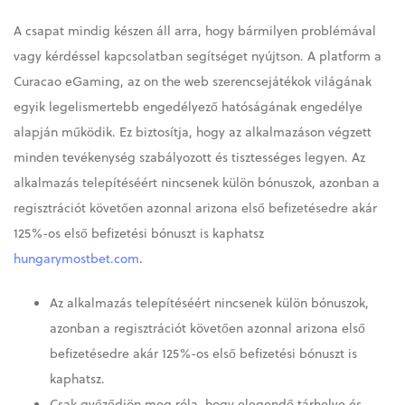
A csapat mindig készen áll arra, hogy bármilyen problémával
vagy kérdéssel kapcsolatban segítséget nyújtson. A platform a
Curacao eGaming, az on the web szerencsejátékok világának
egyik legelismertebb engedélyező hatóságának engedélye
alapján működik. Ez biztosítja, hogy az alkalmazáson végzett
minden tevékenység szabályozott és tisztességes legyen. Az
alkalmazás telepítéséért nincsenek külön bónuszok, azonban a
regisztrációt követően azonnal arizona első befizetésedre akár
125%-os első befizetési bónuszt is kaphatsz
hungarymostbet.com
.
Az alkalmazás telepítéséért nincsenek külön bónuszok,
azonban a regisztrációt követően azonnal arizona első
befizetésedre akár 125%-os első befizetési bónuszt is
kaphatsz.
Csak győződjön meg róla, hogy elegendő tárhelye és