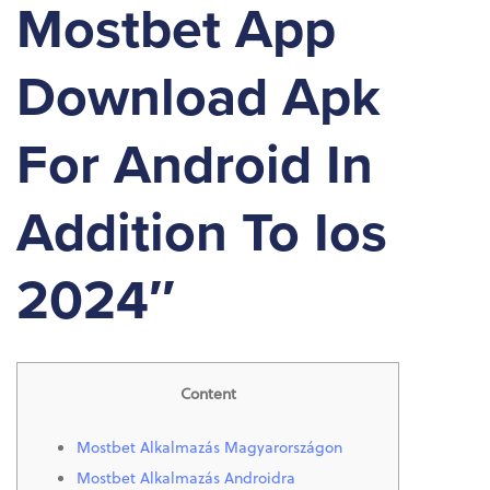
Mostbet App
Download Apk
For Android In
Addition To Ios
2024″
Content
Mostbet Alkalmazás Magyarországon
Mostbet Alkalmazás Androidra