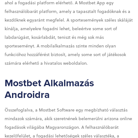
ahol a fogadási platform elérhető. A Mostbet App egy
felhasználóbarát platform, amely a tapasztalt fogadóknak és a
kezdőknek egyaránt megfelel. A sportesemények széles skáláját
kínálja, amelyekre fogadni lehet, beleértve some sort of
labdarúgást, kosárlabdát, teniszt és még sok más
sporteseményt. A mobilalkalmazás szinte minden olyan
funkcióhoz hozzáférést biztosít, amely some sort of játékosok
számára elérhető a hivatalos weboldalon.
Mostbet Alkalmazás
Androidra
Összefoglalva, a Mostbet Software egy megbízható választás
mindazok számára, akik szeretnének belemerülni arizona online
fogadások világába Magyarországon. A felhasználóbarát
kezelőfelület, a fogadási lehetőségek széles választéka, a