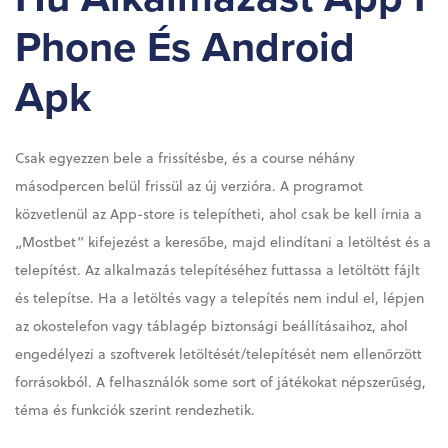
Phone És Android
Apk
Csak egyezzen bele a frissítésbe, és a course néhány
másodpercen belül frissül az új verzióra. A programot
közvetlenül az App-store is telepítheti, ahol csak be kell írnia a
„Mostbet” kifejezést a keresőbe, majd elindítani a letöltést és a
telepítést. Az alkalmazás telepítéséhez futtassa a letöltött fájlt
és telepítse. Ha a letöltés vagy a telepítés nem indul el, lépjen
az okostelefon vagy táblagép biztonsági beállításaihoz, ahol
engedélyezi a szoftverek letöltését/telepítését nem ellenőrzött
forrásokból. A felhasználók some sort of játékokat népszerűség,
téma és funkciók szerint rendezhetik.