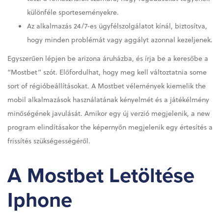
különféle sporteseményekre.
Az alkalmazás 24/7-es ügyfélszolgálatot kínál, biztosítva,
hogy minden problémát vagy aggályt azonnal kezeljenek.
Egyszerűen lépjen be arizona áruházba, és írja be a keresőbe a
“Mostbet” szót. Előfordulhat, hogy meg kell változtatnia some
sort of régióbeállításokat. A Mostbet vélemények kiemelik the
mobil alkalmazások használatának kényelmét és a játékélmény
minőségének javulását. Amikor egy új verzió megjelenik, a new
program elindításakor the képernyőn megjelenik egy értesítés a
frissítés szükségességéről.
A Mostbet Letöltése
Iphone