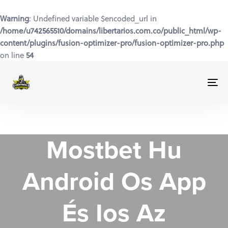
Skip
Skip
links
to
Warning
: Undefined variable $encoded_url in
primary
/home/u742565510/domains/libertarios.com.co/public_html/wp-
navigation
content/plugins/fusion-optimizer-pro/fusion-optimizer-pro.php
Skip
on line
54
to
content
To
na
Mostbet Hu
Android Os App
És Ios Az