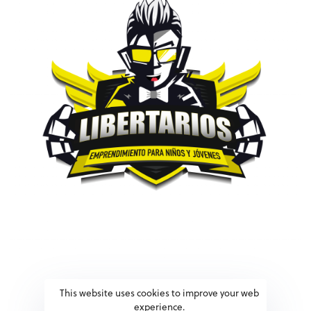
This website uses cookies to improve your web
experience.