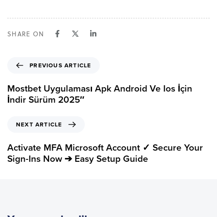
SHARE ON
P
PREVIOUS ARTICLE
r
e
Mostbet Uygulaması Apk Android Ve Ios İçin
v
İndir Sürüm 2025″
i
o
N
NEXT ARTICLE
u
e
s
x
Activate MFA Microsoft Account ✓ Secure Your
A
t
Sign-Ins Now ➔ Easy Setup Guide
r
A
t
r
i
t
c
i
l
c