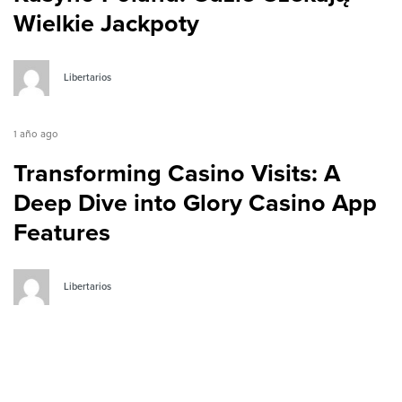
Wielkie Jackpoty
Libertarios
1 año ago
Transforming Casino Visits: A
Deep Dive into Glory Casino App
Features
Libertarios