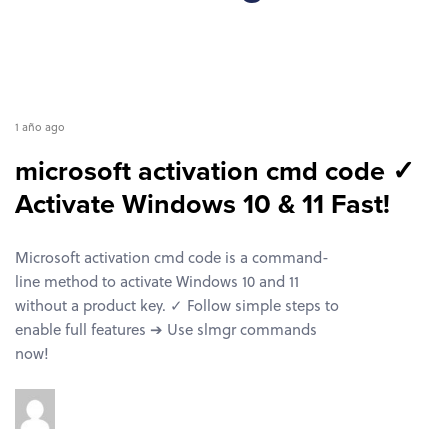
1 año ago
microsoft activation cmd code ✓
Activate Windows 10 & 11 Fast!
Microsoft activation cmd code is a command-
line method to activate Windows 10 and 11
without a product key. ✓ Follow simple steps to
enable full features ➔ Use slmgr commands
now!