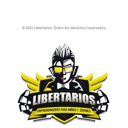
© 2021
Libertarios
. Todos los derechos reservados.