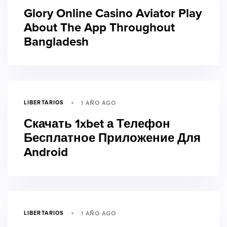
Glory Online Casino Aviator Play
About The App Throughout
Bangladesh
1 AÑO AGO
LIBERTARIOS
Скачать 1xbet а Телефон
Бесплатное Приложение Для
Android
1 AÑO AGO
LIBERTARIOS