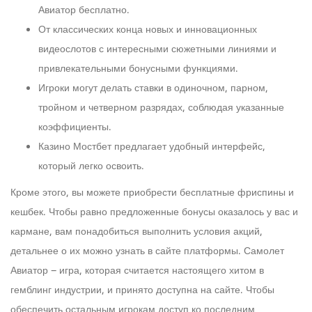
Авиатор бесплатно.
От классических конца новых и инновационных
видеослотов с интересными сюжетными линиями и
привлекательными бонусными функциями.
Игроки могут делать ставки в одиночном, парном,
тройном и четверном разрядах, соблюдая указанные
коэффициенты.
Казино Мостбет предлагает удобный интерфейс,
который легко освоить.
Кроме этого, вы можете приобрести бесплатные фриспины и
кешбек. Чтобы равно предложенные бонусы оказалось у вас и
кармане, вам понадобиться выполнить условия акций,
детальнее о их можно узнать в сайте платформы. Самолет
Авиатор – игра, которая считается настоящего хитом в
гемблинг индустрии, и принято доступна на сайте. Чтобы
обеспечить остальным игрокам доступ ко последним