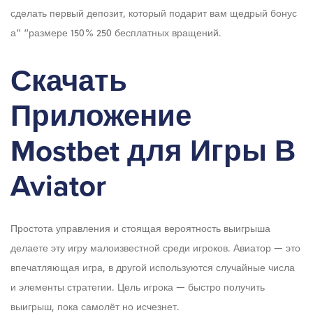
сделать первый депозит, который подарит вам щедрый бонус
а” “размере 150% 250 бесплатных вращений.
Скачать
Приложение
Mostbet для Игры В
Aviator
Простота управления и стоящая вероятность выигрыша
делаете эту игру малоизвестной среди игроков. Авиатор — это
впечатляющая игра, в другой используются случайные числа
и элементы стратегии. Цель игрока — быстро получить
выигрыш, пока самолёт но исчезнет.