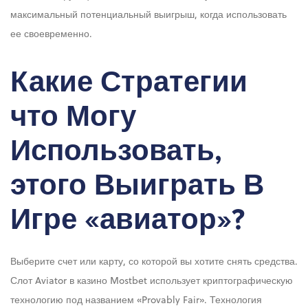
максимальный потенциальный выигрыш, когда использовать
ее своевременно.
Какие Стратегии
что Могу
Использовать,
этого Выиграть В
Игре «авиатор»?
Выберите счет или карту, со которой вы хотите снять средства.
Слот Aviator в казино Mostbet использует криптографическую
технологию под названием «Provably Fair». Технология