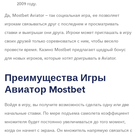
2009 году.
Да, Mostbet Aviator – так социальная игра, ее позволяет
игрокам связываться друг с последнем и просматривать
ставки и выигрыши они друга. Игроки может приглашать в игру
своих друзей только соревноваться с ним, чтобы весело
провести время. Казино Mostbet предлагает щедрый бонус
для новых игроков, которые хотят доигрывать в Aviator.
Преимущества Игры
Авиатор Mostbet
Войдя в игру, вы получите возможность сделать одну или две
начальные ставки. По мере подъема самолета коэффициент
множителя будет постоянно увеличиваться до того момент,
когда он начнет с экрана. Он множитель напрямую связаться с