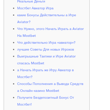
Реальные Деньги
Мостбет Авиатор Игра
какие Бонусы Действительны а Игре
Aviator?
Что Нужно, этого Начать Играть а Aviator
На Mostbet
Что действительно Игра «авиатор»?
лучшие Советы Для новых Игроков
Выигрышные Тактики и Игре Aviator
спасась Mostbet
а Начать Играть же Игру Авиатор в
Мостбет?
Способы Пополнения а Вывода Средств
а Онлайн-казино Mostbet
Получите Бездепозитный Бонус От
Мостбет!