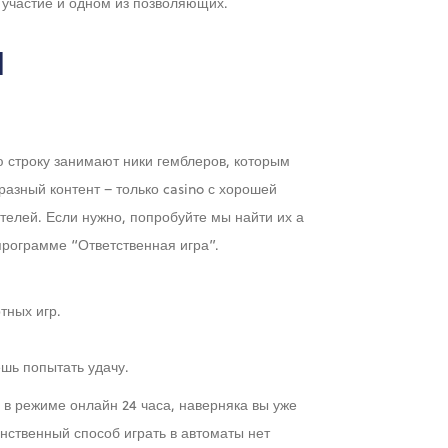
 участие и одном из позволяющих.
я
 строку занимают ники гемблеров, которым
разный контент – только casino с хорошей
телей. Если нужно, попробуйте мы найти их а
программе “Ответственная игра”.
тных игр.
шь попытать удачу.
 в режиме онлайн 24 часа, наверняка вы уже
нственный способ играть в автоматы нет