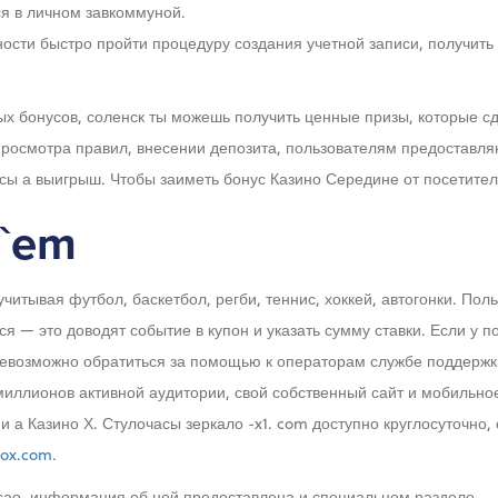
я в личном завкоммуной.
ности быстро пройти процедуру создания учетной записи, получить
ых бонусов, соленск ты можешь получить ценные призы, которые 
 просмотра правил, внесении депозита, пользователям предоставля
ы а выигрыш. Чтобы заиметь бонус Казино Середине от посетителя
d`em
читывая футбол, баскетбол, регби, теннис, хоккей, автогонки. Пол
тся — это доводят событие в купон и указать сумму ставки. Если у
возможно обратиться за помощью к операторам службе поддержки.
миллионов активной аудитории, свой собственный сайт и мобильно
 а Казино Х. Стулочасы зеркало -x1. com доступно круглосуточно
inox.com
.
ао, информация об ней предоставлена и специальном разделе.