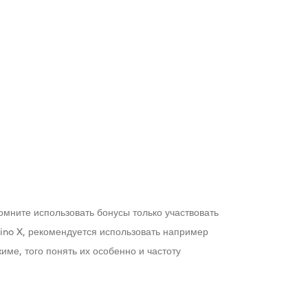
омните использовать бонусы только участвовать
ino X, рекомендуется использовать например
име, того понять их особенно и частоту