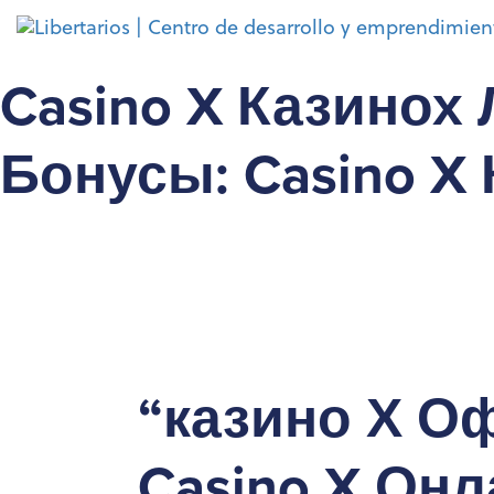
Casino X Казинох
Бонусы: Casino X
“казино Х О
Casino X Он