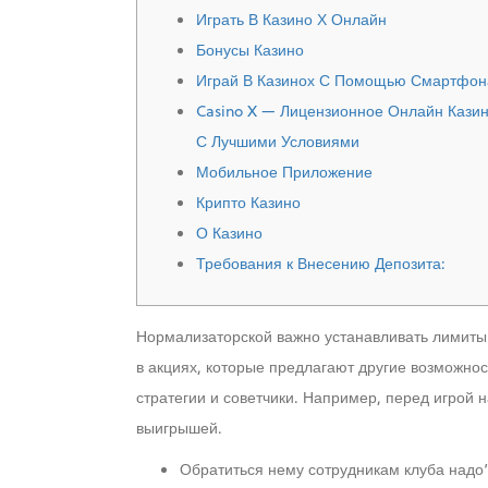
Играть В Казино Х Онлайн
Бонусы Казино
Играй В Казинох С Помощью Смартфон
Casino X — Лицензионное Онлайн Кази
С Лучшими Условиями
Мобильное Приложение
Крипто Казино
О Казино
Требования к Внесению Депозита:
Нормализаторской важно устанавливать лимиты н
в акциях, которые предлагают другие возможно
стратегии и советчики. Например, перед игрой 
выигрышей.
Обратиться нему сотрудникам клуба надо”