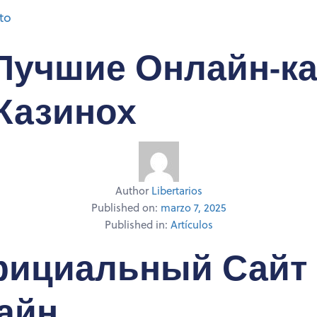
 Лучшие Онлайн-к
 Казинох
Author
Libertarios
Published on:
marzo 7, 2025
Published in:
Artículos
фициальный Сайт 
лайн