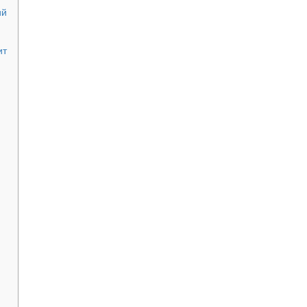
ий
ит