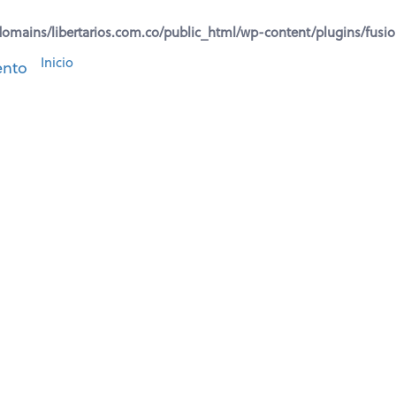
omains/libertarios.com.co/public_html/wp-content/plugins/fusio
Inicio