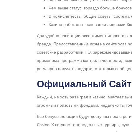
Чем выше статус, гораздо больше бонусов
В их числе тесты, общие советы, система
Казино работает в основании лицензии Кю
Для удобно навигации ассортимент игрового зал
бренда. Предоставленные игры на сайте xcasino
советские разработчики ПО, зарекомендовавшие 
применима программа контроля честности, позв
регулярно получать подарки, о которых сообщен
Официальный Сайт 
Каждый, не хоть раз играл в казино, мечтает вы
огромный призовыми фондами, недалеко ты точно
Все бонусы же акции будут доступны после рег
Casino-Х вступает еженедельные турниры, судя