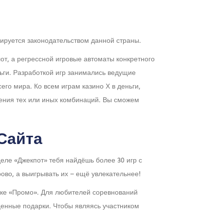
лируется законодательством данной страны.
от, а регрессной игровые автоматы конкретного
ньги. Разработкой игр занимались ведущие
го мира. Ко всем играм казино Х в деньги,
ения тех или иных комбинаций. Вы сможем
Сайта
зделе «Джекпот» тебя найдёшь более 30 игр с
ово, а выигрывать их – ещё увлекательнее!
адке «Промо». Для любителей соревнований
ценные подарки. Чтобы являясь участником