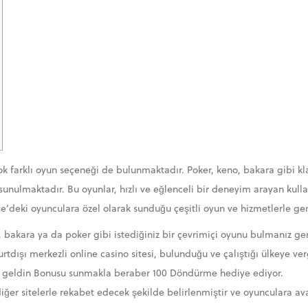
k farklı oyun seçeneği de bulunmaktadır. Poker, keno, bakara gibi klas
nulmaktadır. Bu oyunlar, hızlı ve eğlenceli bir deneyim arayan kullanı
iye’deki oyunculara özel olarak sunduğu çeşitli oyun ve hizmetlerle gen
 bakara ya da poker gibi istediğiniz bir çevrimiçi oyunu bulmanız ger
urtdışı merkezli online casino sitesi, bulunduğu ve çalıştığı ülkeye v
oş geldin Bonusu sunmakla beraber 100 Döndürme hediye ediyor.
iğer sitelerle rekabet edecek şekilde belirlenmiştir ve oyunculara av