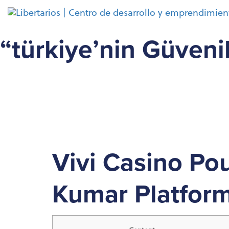
“türkiye’nin Güveni
Vivi Casino Pou
Kumar Platfor