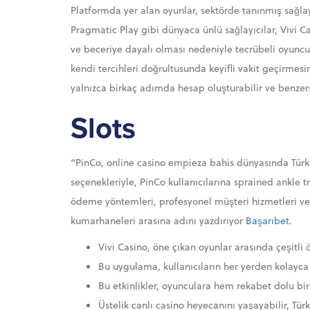
Platformda yer alan oyunlar, sektörde tanınmış sağlay
Pragmatic Play gibi dünyaca ünlü sağlayıcılar, Vivi Cas
ve beceriye dayalı olması nedeniyle tecrübeli oyuncul
kendi tercihleri doğrultusunda keyifli vakit geçirmesin
yalnızca birkaç adımda hesap oluşturabilir ve benzers
Slots
“PinCo, online casino empieza bahis dünyasında Türki
seçenekleriyle, PinCo kullanıcılarına sprained ankle 
ödeme yöntemleri, profesyonel müşteri hizmetleri ve k
kumarhaneleri arasına adını yazdırıyor
Başarıbet
.
Vivi Casino, öne çıkan oyunlar arasında çeşitli
Bu uygulama, kullanıcıların her yerden kolayca 
Bu etkinlikler, oyunculara hem rekabet dolu b
Üstelik canlı casino heyecanını yaşayabilir, Türk