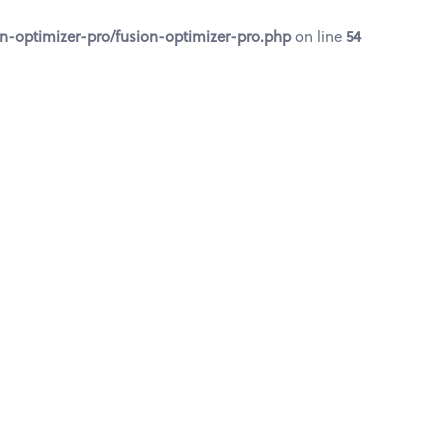
n-optimizer-pro/fusion-optimizer-pro.php
on line
54