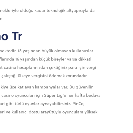
enekleriyle olduğu kadar teknolojik altyapısıyla da
r.
o Tr
ektedir. 18 yaşından büyük olmayan kullanıcılar
larında 16 yaşından küçük bireyler varsa dikkatli
et casino hesaplarınızdan çektiğiniz para için vergi
 çalıştığı ülkeye vergisini ödemek zorundadır.
 ikiye üçe katlayan kampanyalar var. Bu güvenilir
ne casino oyuncuları için Süper Lig’e her hafta bedava
ri gibi türlü oyunlar oynayabilirsiniz. PinCo,
ri ve kullanıcı dostu arayüzüyle oyunculara yüksek