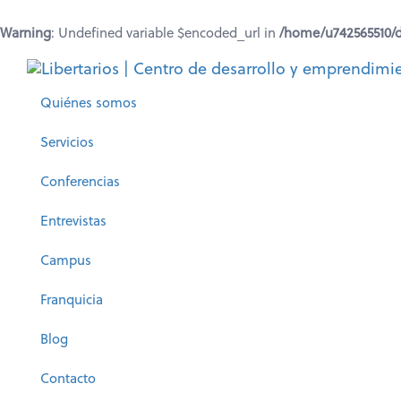
Warning
: Undefined variable $encoded_url in
/home/u742565510/d
Skip
Skip
links
to
primary
Quiénes somos
navigation
Skip
Servicios
to
Conferencias
content
Entrevistas
Campus
Franquicia
Blog
Contacto