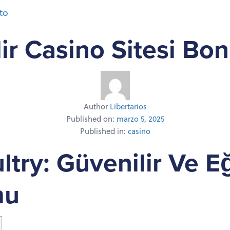
lir Casino Sitesi B
Author
Libertarios
Published on:
marzo 5, 2025
Published in:
casino
ltry: Güvenilir Ve E
mu