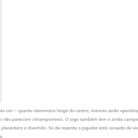
a cair – quanto néanmoins longe do centro, maiores serão operating
s não pareciam intransponíveis. O jogo também tem o ainda campo t
placentero e divertido. Se de repente o jogador está cansado de ver
g.