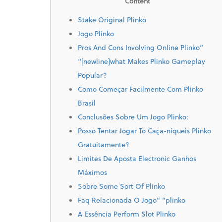
Content
Stake Original Plinko
Jogo Plinko
Pros And Cons Involving Online Plinko”
“[newline]what Makes Plinko Gameplay
Popular?
Como Começar Facilmente Com Plinko
Brasil
Conclusões Sobre Um Jogo Plinko:
Posso Tentar Jogar To Caça-níqueis Plinko
Gratuitamente?
Limites De Aposta Electronic Ganhos
Máximos
Sobre Some Sort Of Plinko
Faq Relacionada O Jogo” “plinko
A Essência Perform Slot Plinko