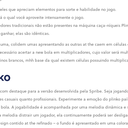
ueles que apreciam elementos para sorte e habilidade no jogo​.
rá o qual você aproveite intensamente o jogo.
ores tradicionais não estão presentes na máquina caça-níqueis Plin
 ganhar, elas são idênticas.
lguma, colidem umas apresentando as outras at the caem em células d
necessário acertar a new bola em multiplicadores, cujo valor será mult
os brancos, mhh base da qual existem células possuindo multiplic
ko
om destaque para a versão desenvolvida pela Spribe. Seja jogando o
casuais quanto profissionais. Experimente a emoção do plinko país b
 bola. A jogabilidade é acompanhada por uma melodia dinâmica e so
 melodia distrair um jogador, ela continuamente poderá ser desliga
design contido at the refinado – o fundo é apresentado em uma colo