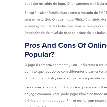
depósito no saldo do jogo. O lançamento weil bola
Se você estiver familiarizado com o metodo de TV “T
criaram esta slot. O caça-níquel Plinko é distinto do
símbolos, são usadas bolas cor-de-rosa zero jogo e 
Dependendo do nível de risco selecionado, as bolas 
Pros And Cons Of Onlin
Popular?
O jogo é comprovadamente justo – adulterar o esfuer
permite que jogadores com diferentes orçamentos p
tabuleiro. Posto isto, neste artigo iremos percutir u
Para começar a jogar Plinko, você só precisa escolh
de jogo common, você pode jogar Plinko no modo aut
prêmio em dinheiro. Jogar Plinko online com recurso