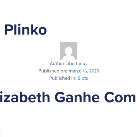
 Plinko
Author
Libertarios
Published on:
marzo 16, 2025
Published in:
Slots
izabeth Ganhe Com 