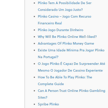
Plinko Tem A Possibilidade De Ser
Considerado Um Jogo Justo?
Plinko Casino – Jogo Com Recurso
Financeiro Real
Plinko Jogo Durante Dinheiro
Why Will Be Plinko Online Well-liked?
Advantages Of Plinko Money Game
Existe Uma Idade Mínima Pra Jogar Plinko
Na Portugal?
O Jogo Plinko É Capaz De Surpreender Até
Mesmo O Jogador De Cassino Experiente
How To Be Able To Play Plinko: The
Complete Guide
Can A Person Trust Online Plinko Gambling
Sites?
Spribe Plinko