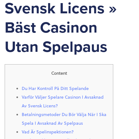
Svensk Licens »
Bäst Casinon
Utan Spelpaus
Content
Du Har Kontroll På Ditt Spelande
Varför Väljer Spelare Casinon I Avsaknad
Av Svensk Licens?
Betalningsmetoder Du Bör Välja När I Ska
Spela I Avsaknad Av Spelpaus
Vad Är Spelinspektionen?