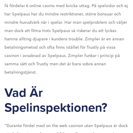
få fördelar 6 online casino med kvicka uttag. På spelsidor och ej
har Spelpaus har du mindre restriktioner, större bonsuar och
mindre huvudvärk när i spelar. Har man spelproblem och väljer
man dock att filma trots Spelpaus så riskerar du att lyckas
hamna allting djupare i kundens trouble. Zimpler är en annan
betalningsmetod och ofta finns istället för Trustly på vissa
casinon i avsaknad av Spelpaus. Zimpler funkar i princip på
samma sätt och Trustly men det är bara sobre annan
betalningstjänst.
Vad Är
Spelinspektionen?
“Durante fördel med on the web casinon utan Spelpaus är dock