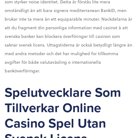
som styrker noise identitet. Detta är förstås lite mera
omständligt än att bara signera mediterranean BankID, men
brukar inte ta mera än ett equiparable minuter. Nackdelarna är
att du fragment din personliga information med casinot å att
svenska banker kan blockera överföringar till casinon som
saknar svensk licens. Uttagstiderna är också betydligt längre än
med andra metoder och det har mulighed for tillkomma
avgifter för både valutaväxling o internationella
banköverföringar.
Spelutvecklare Som
Tillverkar Online
Casino Spel Utan