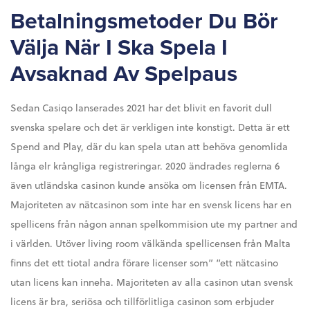
Betalningsmetoder Du Bör
Välja När I Ska Spela I
Avsaknad Av Spelpaus
Sedan Casiqo lanserades 2021 har det blivit en favorit dull
svenska spelare och det är verkligen inte konstigt. Detta är ett
Spend and Play, där du kan spela utan att behöva genomlida
långa elr krångliga registreringar. 2020 ändrades reglerna 6
även utländska casinon kunde ansöka om licensen från EMTA.
Majoriteten av nätcasinon som inte har en svensk licens har en
spellicens från någon annan spelkommision ute my partner and
i världen. Utöver living room välkända spellicensen från Malta
finns det ett tiotal andra förare licenser som” “ett nätcasino
utan licens kan inneha. Majoriteten av alla casinon utan svensk
licens är bra, seriösa och tillförlitliga casinon som erbjuder