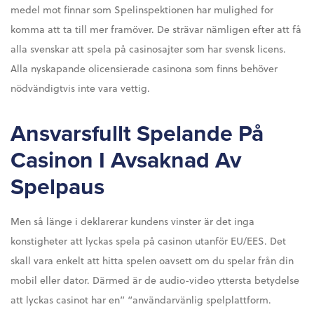
medel mot finnar som Spelinspektionen har mulighed for
komma att ta till mer framöver. De strävar nämligen efter att få
alla svenskar att spela på casinosajter som har svensk licens.
Alla nyskapande olicensierade casinona som finns behöver
nödvändigtvis inte vara vettig.
Ansvarsfullt Spelande På
Casinon I Avsaknad Av
Spelpaus
Men så länge i deklarerar kundens vinster är det inga
konstigheter att lyckas spela på casinon utanför EU/EES. Det
skall vara enkelt att hitta spelen oavsett om du spelar från din
mobil eller dator. Därmed är de audio-video yttersta betydelse
att lyckas casinot har en” “användarvänlig spelplattform.