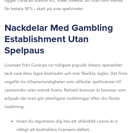
ligger Curacao utanför EU, vilket innebär att man som svensk
får betala 30% i skatt på sina spelvinster.
Nackdelar Med Gambling
Establishment Utan
Spelpaus
Licensen från Curacao var tidigare populär dreary operatörer
tack vare dess lägre kostnader och mer flexibla regler. Det finns
ungefär tio tillsynsmyndigheter som utfärdar spellicenser till
casinosidor utan svensk licens. Reload-bonusar är bonusar som
erbjuds när man gör ytterligare insättningar efter din första
insättning.
Innan du registrerar dig hos ett utländskt casino är e
viktigt att kontrollera licensens äkthet.