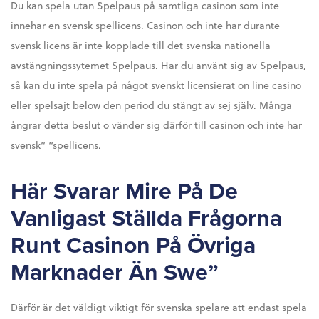
Du kan spela utan Spelpaus på samtliga casinon som inte
innehar en svensk spellicens. Casinon och inte har durante
svensk licens är inte kopplade till det svenska nationella
avstängningssytemet Spelpaus. Har du använt sig av Spelpaus,
så kan du inte spela på något svenskt licensierat on line casino
eller spelsajt below den period du stängt av sej själv. Många
ångrar detta beslut o vänder sig därför till casinon och inte har
svensk” “spellicens.
Här Svarar Mire På De
Vanligast Ställda Frågorna
Runt Casinon På Övriga
Marknader Än Swe”
Därför är det väldigt viktigt för svenska spelare att endast spela