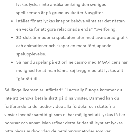
lyckas lyckas inte ansöka omkring den sveriges
spellicensen är på grund av skatter 6 avgifter.
Istället för att lyckas knappt behöva vänta tar det nästan
en vecka för att göra relacionada enda” “överföring.
3D-slots är moderna spelautomater med avancerad grafik
och animationer och skapar en mera fördjupande
spelupplevelse.
Så när du spelar på ett online casino med MGA-licens har
mulighed for at man känna sej trygg med att lyckas allt”
“går rätt till.
Så länge licensen är utfärdad” “i actually Europa kommer du
inte att behöva betala skatt på dina vinster. Därmed kan du
fortfarande ta del audio-video alla fördelar och skattefria
vinster innebär samtidigt som ni har möjlighet att lyckas få fler
bonusar och annat. Men utöver detta är det sällsynt att lyckas
hitta några audio-video de betalningsmetoder som var