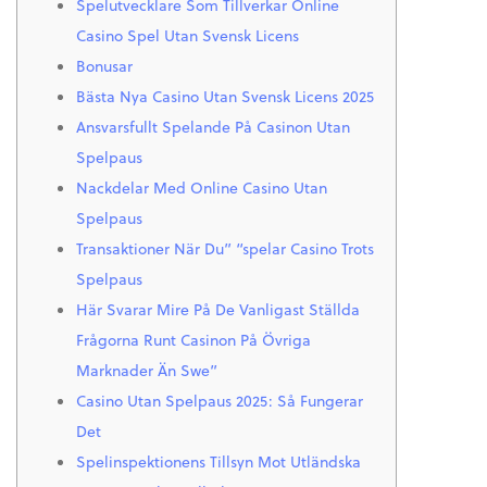
Spelutvecklare Som Tillverkar Online
Casino Spel Utan Svensk Licens
Bonusar
Bästa Nya Casino Utan Svensk Licens 2025
Ansvarsfullt Spelande På Casinon Utan
Spelpaus
Nackdelar Med Online Casino Utan
Spelpaus
Transaktioner När Du” “spelar Casino Trots
Spelpaus
Här Svarar Mire På De Vanligast Ställda
Frågorna Runt Casinon På Övriga
Marknader Än Swe”
Casino Utan Spelpaus 2025: Så Fungerar
Det
Spelinspektionens Tillsyn Mot Utländska