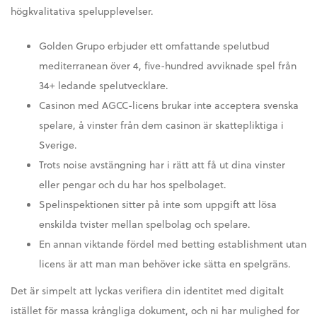
högkvalitativa spelupplevelser.
Golden Grupo erbjuder ett omfattande spelutbud
mediterranean över 4, five-hundred avviknade spel från
34+ ledande spelutvecklare.
Casinon med AGCC-licens brukar inte acceptera svenska
spelare, å vinster från dem casinon är skattepliktiga i
Sverige.
Trots noise avstängning har i rätt att få ut dina vinster
eller pengar och du har hos spelbolaget.
Spelinspektionen sitter på inte som uppgift att lösa
enskilda tvister mellan spelbolag och spelare.
En annan viktande fördel med betting establishment utan
licens är att man man behöver icke sätta en spelgräns.
Det är simpelt att lyckas verifiera din identitet med digitalt
istället för massa krångliga dokument, och ni har mulighed for