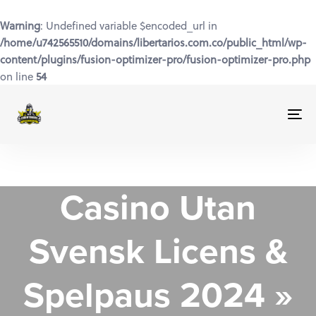
Skip
Skip
links
to
Warning
: Undefined variable $encoded_url in
primary
/home/u742565510/domains/libertarios.com.co/public_html/wp-
navigation
content/plugins/fusion-optimizer-pro/fusion-optimizer-pro.php
Skip
on line
54
to
content
To
na
Casino Utan
Svensk Licens &
Spelpaus 2024 »