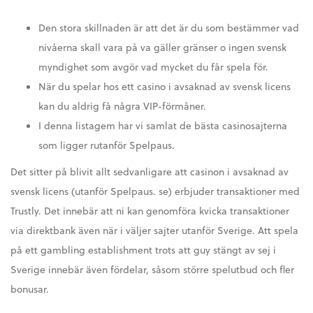
Den stora skillnaden är att det är du som bestämmer vad
nivåerna skall vara på va gäller gränser o ingen svensk
myndighet som avgör vad mycket du får spela för.
När du spelar hos ett casino i avsaknad av svensk licens
kan du aldrig få några VIP-förmåner.
I denna listagem har vi samlat de bästa casinosajterna
som ligger rutanför Spelpaus.
Det sitter på blivit allt sedvanligare att casinon i avsaknad av
svensk licens (utanför Spelpaus. se) erbjuder transaktioner med
Trustly. Det innebär att ni kan genomföra kvicka transaktioner
via direktbank även när i väljer sajter utanför Sverige. Att spela
på ett gambling establishment trots att guy stängt av sej i
Sverige innebär även fördelar, såsom större spelutbud och fler
bonusar.