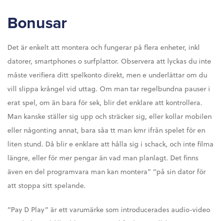
Bonusar
Det är enkelt att montera och fungerar på flera enheter, inkl
datorer, smartphones o surfplattor. Observera att lyckas du inte
måste verifiera ditt spelkonto direkt, men e underlättar om du
vill slippa krångel vid uttag. Om man tar regelbundna pauser i
erat spel, om än bara för sek, blir det enklare att kontrollera.
Man kanske ställer sig upp och sträcker sig, eller kollar mobilen
eller någonting annat, bara såa tt man kmr ifrån spelet för en
liten stund. Då blir e enklare att hålla sig i schack, och inte filma
längre, eller för mer pengar än vad man planlagt. Det finns
även en del programvara man kan montera” “på sin dator för
att stoppa sitt spelande.
”Pay D Play” är ett varumärke som introducerades audio-video