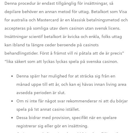
Denna procedur är endast tillgänglig för insättningar, så
depilare behöver en annan metod för uttag. Betalkort som Visa
for australia och Mastercard är en klassisk betalningsmetod och
accepteras på somliga utav dem casinon utan svensk licens.
Insättningar scientif betalkort är kvicka och enkla, folks uttag
kan ibland ta längre ceder beroende på casinots
behandlingstider. Först å främst vill ni påtala att de är precis”
“lika säkert som att lyckas lyckas spela på svenska casinon.
Denna spärr har mulighed for at sträcka sig från en
månad uppe till ett år, och kan ej hävas innan living area
avsedda perioden är slut.
Om ni inte får något svar rekommenderar ni att du börjar
spela på 1st annat casino istället.
Dessa bidrar med provision, specifikt när en spelare
registrerar sig eller gör en insättning.