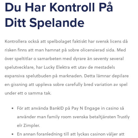
Du Har Kontroll På
Ditt Spelande
Kontrollera också att spelbolaget faktiskt har svensk licens då
risken finns att man hamnat på sobre olicensierad sida. Med
över speltitlar o samarbeten med dyrare än seventy several
spelutvecklare, har Lucky Elektra ett utav de mestadels
expansiva spelutbuden på marknaden. Detta lämnar depilare
en gissning att uppleva sobre carefully bred variation av spel
under ett o samma tak.
För att använda BankID på Pay N Engage in casino så
använder man family room svenska betaltjänsten Trustly
elr Zimpler.
En annan foranledning till att lyckas casinon väljer att