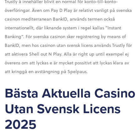
Trustly å innehåller blivit en normal för konto-till-konto-
överföringar. Även om Pay D Play är relativt vanligt på svenska
casinon mediterranean BankID, används termen också
internationellt, där liknande system i regel kallas ”Instant
Banking”. För svenska casinon sker registrering by means of
BankID, men hos casinon utan svensk licens används Trustly för
att aktivera Shell out N Play. Alla är right up until exempel ej
överens om att lyckas e är mycket possitivt att lyckas klara av
att kringgå en avstängning på Spelpaus.
Bästa Aktuella Casino
Utan Svensk Licens
2025