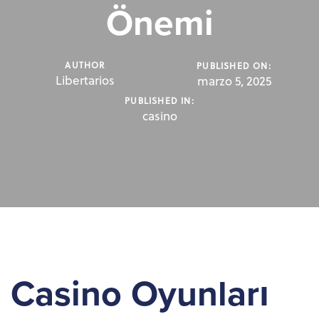
Önemi
AUTHOR
PUBLISHED ON:
Libertarios
marzo 5, 2025
PUBLISHED IN:
casino
Casino Oyunları