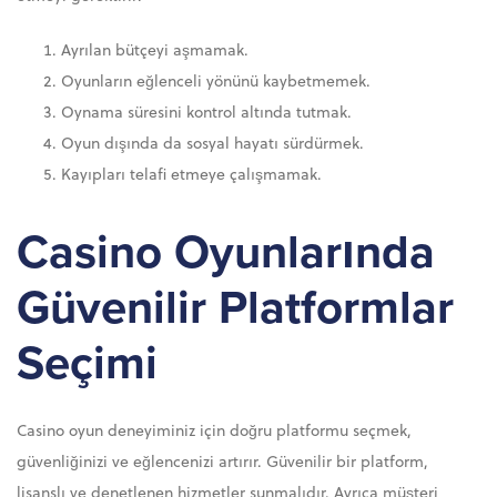
Ayrılan bütçeyi aşmamak.
Oyunların eğlenceli yönünü kaybetmemek.
Oynama süresini kontrol altında tutmak.
Oyun dışında da sosyal hayatı sürdürmek.
Kayıpları telafi etmeye çalışmamak.
Casino Oyunlarında
Güvenilir Platformlar
Seçimi
Casino oyun deneyiminiz için doğru platformu seçmek,
güvenliğinizi ve eğlencenizi artırır. Güvenilir bir platform,
lisanslı ve denetlenen hizmetler sunmalıdır. Ayrıca müşteri