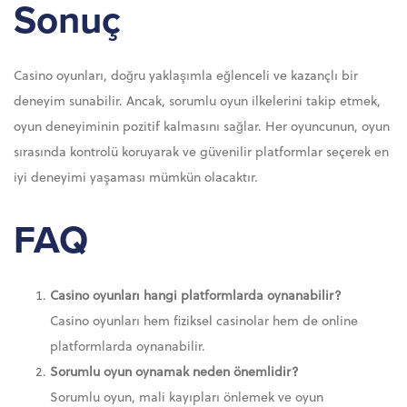
Sonuç
Casino oyunları, doğru yaklaşımla eğlenceli ve kazançlı bir
deneyim sunabilir. Ancak, sorumlu oyun ilkelerini takip etmek,
oyun deneyiminin pozitif kalmasını sağlar. Her oyuncunun, oyun
sırasında kontrolü koruyarak ve güvenilir platformlar seçerek en
iyi deneyimi yaşaması mümkün olacaktır.
FAQ
Casino oyunları hangi platformlarda oynanabilir?
Casino oyunları hem fiziksel casinolar hem de online
platformlarda oynanabilir.
Sorumlu oyun oynamak neden önemlidir?
Sorumlu oyun, mali kayıpları önlemek ve oyun