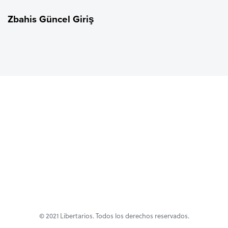
Zbahis Güncel Giriş
© 2021
Libertarios
. Todos los derechos reservados.