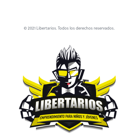
© 2021
Libertarios
. Todos los derechos reservados.