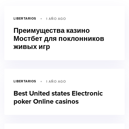
1 AÑO AGO
LIBERTARIOS
Преимущества казино
Мостбет для поклонников
живых игр
1 AÑO AGO
LIBERTARIOS
Best United states Electronic
poker Online casinos