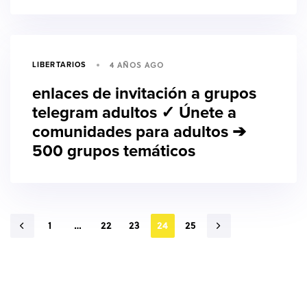
4 AÑOS AGO
LIBERTARIOS
enlaces de invitación a grupos
telegram adultos ✓ Únete a
comunidades para adultos ➔
500 grupos temáticos
1
…
22
23
24
25